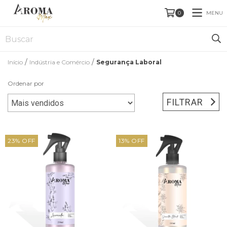
MENU
0
/
/
Início
Indústria e Comércio
Segurança Laboral
Ordenar por
FILTRAR
23
%
OFF
13
%
OFF