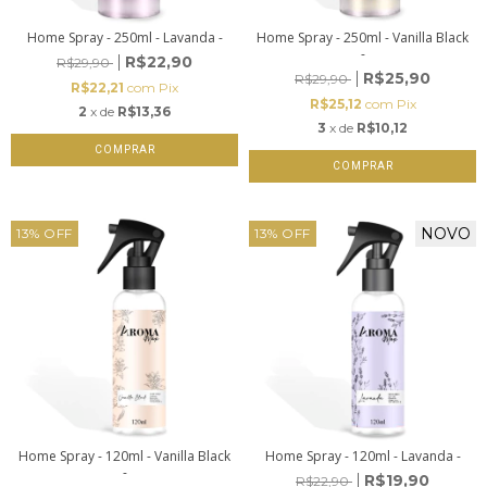
Home Spray - 250ml - Lavanda -
Home Spray - 250ml - Vanilla Black
-
R$22,90
R$29,90
R$25,90
R$29,90
R$22,21
com
Pix
R$25,12
com
Pix
2
x de
R$13,36
3
x de
R$10,12
NOVO
13
%
OFF
13
%
OFF
Home Spray - 120ml - Vanilla Black
Home Spray - 120ml - Lavanda -
-
R$19,90
R$22,90