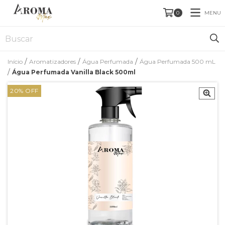
MENU
0
/
/
/
Início
Aromatizadores
Água Perfumada
Água Perfumada 500 mL
/
Água Perfumada Vanilla Black 500ml
20
%
OFF