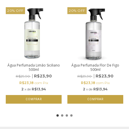
20
%
OFF
20
%
OFF
Água Perfumada Limão Siciliano
Água Perfumada Flor De Figo
500ml
500ml
R$23,90
R$23,90
R$29,90
R$29,90
R$23,18
com
Pix
R$23,18
com
Pix
2
x de
R$13,94
2
x de
R$13,94