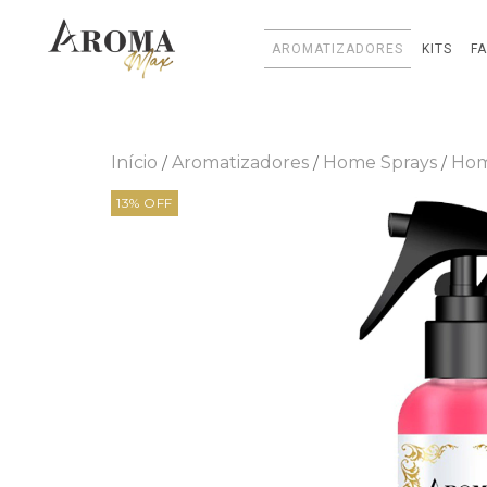
AROMATIZADORES
KITS
F
Início
Aromatizadores
Home Sprays
Hom
/
/
/
13
%
OFF