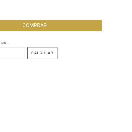
 CEP:
nvio
ALTERAR CEP
CALCULAR