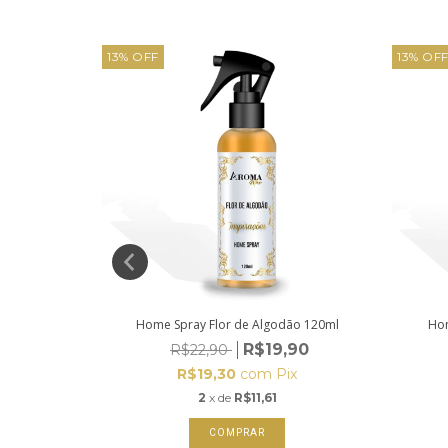
13
%
OFF
13
%
OF
ira 120ml
Home Spray Flor de Algodão 120ml
Hom
,90
R$19,90
R$22,90
x
R$19,30
com
Pix
2
x de
R$11,61