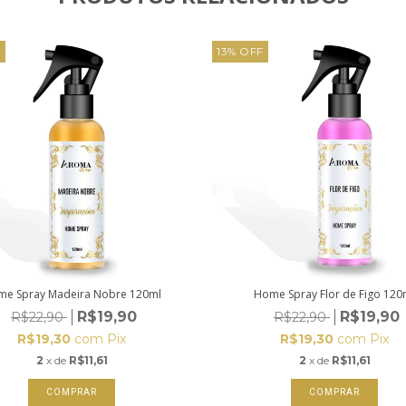
F
13
%
OFF
e Spray Madeira Nobre 120ml
Home Spray Flor de Figo 120
R$19,90
R$19,90
R$22,90
R$22,90
R$19,30
com
Pix
R$19,30
com
Pix
2
x de
R$11,61
2
x de
R$11,61