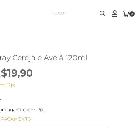
0
ay Cereja e Avelã 120ml
$19,90
om
Pix
to
pagando com Pix
E PAGAMENTO