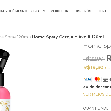
AÇA VOCÊ MESMO
SEJA UM REVENDEDOR
SOBRE NÓS
CLIENTES
e Spray 120ml
Home Spray Cereja e Avelã 120ml
/
Home Spr
R
R$22,90
R$19,30
c
3% de descon
VER MEIOS D
QUANTIDADE