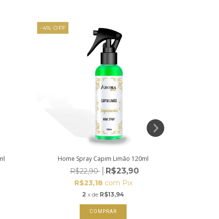
-4
%
OFF
13
%
OFF
ml
Home Spray Capim Limão 120ml
Home S
R$23,90
R$22,90
R
R$23,18
com
Pix
2
x de
R$13,94