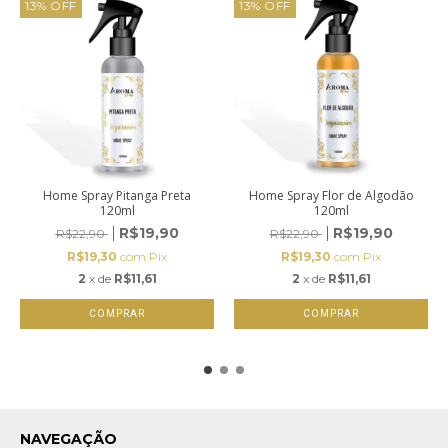
13
%
OFF
13
%
OFF
Home Spray Pitanga Preta
Home Spray Flor de Algodão
120ml
120ml
R$19,90
R$19,90
R$22,90
R$22,90
R$19,30
com
Pix
R$19,30
com
Pix
2
x de
R$11,61
2
x de
R$11,61
NAVEGAÇÃO